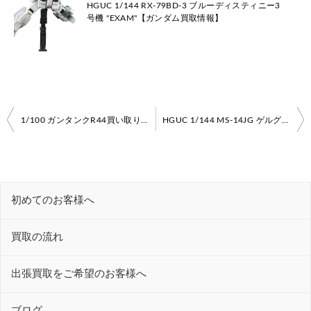
HGUC 1/144 RX-79BD-3 ブルーディスティニー3
号機 "EXAM"【ガンダム買取情報】
投
1/100 ガンタンクR44買い取ります！【ガンダム高価買取情報】
HGUC 1/144 MS-14JG ゲルググJ (機動戦士ガンダム0080 ポケットの中の戦争)高価買取ます！【ガンダム買取情報】
稿
ナ
ビ
初めてのお客様へ
ゲ
ー
買取の流れ
シ
ョ
出張買取をご希望のお客様へ
ン
ブログ