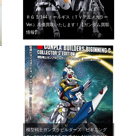
ＲＧ 1/144 トールギス（ＴＶアニメカラー
Ver.）高価買取いたします！【ガンダム買取
情報】
模型戦士ガンプラビルダーズ ビギニング