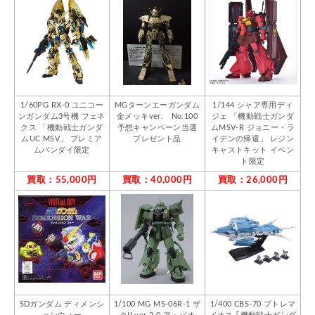
1/60PG RX-0 ユニコー
MGターンエーガンダム
1/144 シャア専用ディ
ンガンダム3号機 フェネ
金メッキver. No.100
ジェ 「機動戦士ガンダ
クス 「機動戦士ガンダ
予想キャンペーン当選
ムMSV-R ジョニー・ラ
ムUC MSV」 プレミア
プレゼント品
イデンの帰還」 レジン
ムバンダイ限定
キャストキット イベン
ト限定
買取：55,000円
買取：40,000円
買取：26,000円
SDガンダム ディメンシ
1/100 MG MS-06R-1 ザ
1/400 CBS-70 プトレマ