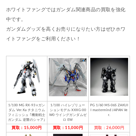
ホワイトファングではガンダム関連商品の買取を強化
中です。
ガンダムグッズを高くお売りになりたい方はぜひホワ
イトファングをご利用ください！
1/100 MG RX-93 νガン
1/100 ハイレゾリュー
PG 1/60 MS-06S ZAKUI
ダム Ver.Ka チタニウム
ションモデル XXXG-00
I mastermind JAPAN Ve
フィニッシュ ｢機動戦士
W0 ウイングガンダムゼ
r.
ガンダム 逆襲のシャア｣
ロ EW
買取：15,000円
買取：11,000円
買取：26,000円