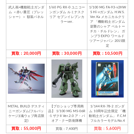
武人画×機動戦士ガンダ
1/60 PG RX-0 ユニコー
1/100 MG FA-93-ν2HW
ム ＜赤い重圧（プレッ
ンガンダム ルミナスク
S Hi-νガンダム H.W.S.
シャー）＞ 額装パネル
リア セブンイレブンカ
Ver.Ka メカニカルクリ
ラーver.
ア 「機動戦士ガンダム
逆襲のシャア ベルトー
チカ・チルドレン」 ガ
ンプラEXPO ワールド
ツアージャパン 2015限
定
買取：20,000円
買取：30,000円
買取：10,500円
METAL BUILD デスティ
【プロショップ専用商
1/144 RX-78-2 ガンダ
ニーガンダム(フルパッ
品】 1/100 MG MS-06R
ム 10周年記念限定 「機
ケージ)(魂ウェブ商店限
-1 ザクII Ver.2.0 ア・バ
動戦士ガンダム」 F.C.M
定)
オア・クー防衛隊機
フルカラーモデルNo.4
買取：55,000円
買取：5,600円
買取：7,400円