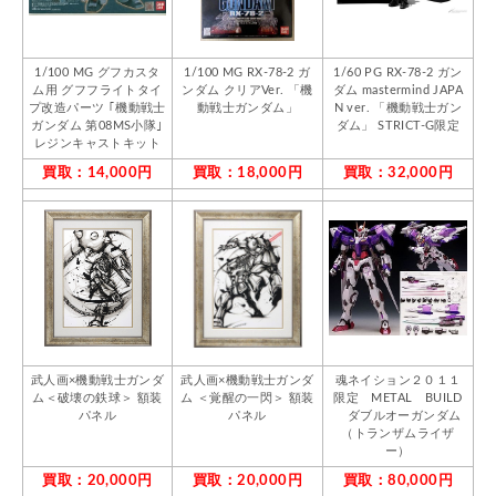
1/100 MG グフカスタ
1/100 MG RX-78-2 ガ
1/60 PG RX-78-2 ガン
ム用 グフフライトタイ
ンダム クリアVer. 「機
ダム mastermind JAPA
プ改造パーツ ｢機動戦士
動戦士ガンダム」
N ver. 「機動戦士ガン
ガンダム 第08MS小隊｣
ダム」 STRICT-G限定
レジンキャストキット
買取：14,000円
買取：18,000円
買取：32,000円
武人画×機動戦士ガンダ
武人画×機動戦士ガンダ
魂ネイション２０１１
ム＜破壊の鉄球＞ 額装
ム ＜覚醒の一閃＞ 額装
限定 METAL BUILD
パネル
パネル
ダブルオーガンダム
（トランザムライザ
ー）
買取：20,000円
買取：20,000円
買取：80,000円