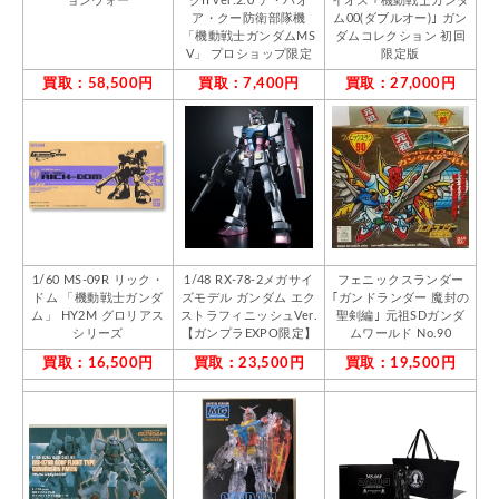
ョンウォー
クII ver.2.0 ア・バオ
イオス ｢機動戦士ガンダ
ア・クー防衛部隊機
ム00(ダブルオー)｣ ガン
「機動戦士ガンダムMS
ダムコレクション 初回
V」 プロショップ限定
限定版
買取：58,500円
買取：7,400円
買取：27,000円
1/60 MS-09R リック・
1/48 RX-78-2メガサイ
フェニックスランダー
ドム 「機動戦士ガンダ
ズモデル ガンダム エク
｢ガンドランダー 魔封の
ム」 HY2M グロリアス
ストラフィニッシュVer.
聖剣編｣ 元祖SDガンダ
シリーズ
【ガンプラEXPO限定】
ムワールド No.90
買取：16,500円
買取：23,500円
買取：19,500円