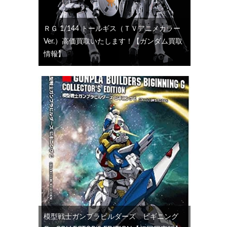
ＲＧ 1/144 トールギス（ＴＶアニメカラー
Ver.）高価買取いたします！【ガンダム買取
情報】
模型戦士ガンプラビルダーズ ビギニング