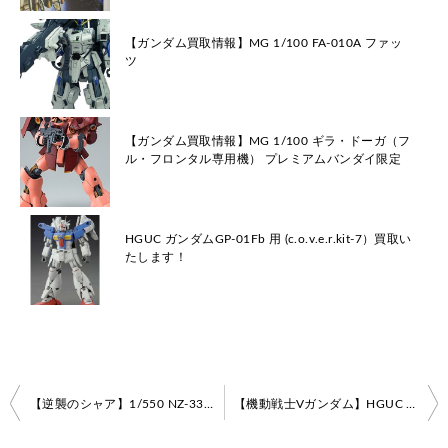
【ガンダム買取情報】MG 1/100 FA-010A ファッ
ツ
【ガンダム買取情報】MG 1/100 ギラ・ドーガ（フ
ル・フロンタル専用機） プレミアムバンダイ限定
HGUC ガンダムGP-01Fb 用 (c.o.v.e.r.kit-7）買取い
たします！
投
【逆襲のシャア】1/550 NZ-333 α・アジール【ガンダム買取情報】
【機動戦士Vガンダム】HGUC No.165 1/144 LM312V04 ヴィクトリーガンダム【ガンダム買取情報】
稿