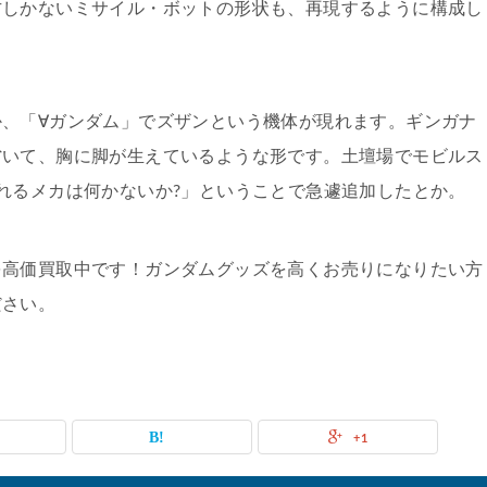
方しかないミサイル・ボットの形状も、再現するように構成し
、「∀ガンダム」でズザンという機体が現れます。ギンガナ
省いて、胸に脚が生えているような形です。土壇場でモビルス
れるメカは何かないか?」ということで急遽追加したとか。
を高価買取中です！ガンダムグッズを高くお売りになりたい方
ださい。
+1