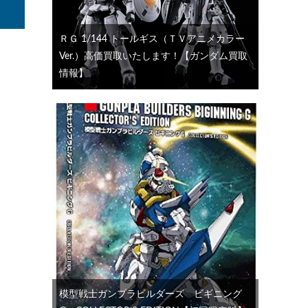
ＲＧ 1/144 トールギス（ＴＶアニメカラー
Ver.）高価買取いたします！【ガンダム買取
情報】
模型戦士ガンプラビルダーズ ビギニング