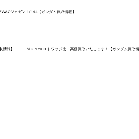
 EWACジェガン 1/144【ガンダム買取情報】
取情報】
ＭＧ 1/100 ドワッジ改 高価買取いたします！【ガンダム買取