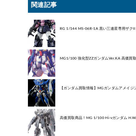
関連記事
RG 1/144 MS-06R-1A 黒い三連星専
MG1/100 強化型ΖΖガンダムVer.KA 
【ガンダム買取情報】MGガンダムアメイジ
高価買取商品！MG 1/100 Hi-νガンダム H.