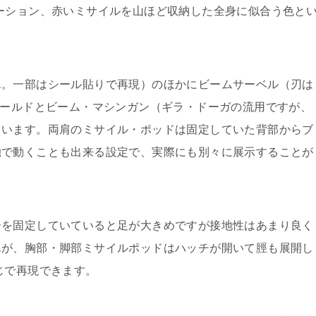
ーション、赤いミサイルを山ほど収納した全身に似合う色と
ん。一部はシール貼りで再現）のほかにビームサーベル（刃は
シールドとビーム・マシンガン（ギラ・ドーガの流用ですが、
ています。両肩のミサイル・ポッドは固定していた背部からブ
独で動くことも出来る設定で、実際にも別々に展示することが
ーを固定していていると足が大きめですが接地性はあまり良く
んが、胸部・脚部ミサイルポッドはハッチが開いて脛も展開し
じで再現できます。