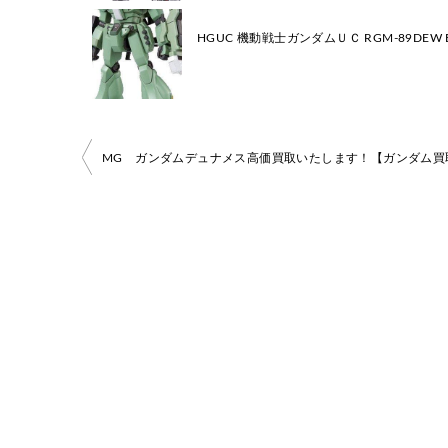
HGUC 機動戦士ガンダムＵＣ RGM-89DEW
投
MG ガンダムデュナメス高価買取いたします！【ガンダム買
稿
ナ
ビ
ゲ
ー
シ
ョ
ン