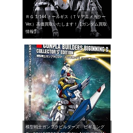
ＲＧ 1/144 トールギス（ＴＶアニメカラー
Ver.）高価買取いたします！【ガンダム買取
情報】
模型戦士ガンプラビルダーズ ビギニング