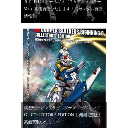
ＲＧ 1/144 トールギス（ＴＶアニメカラー
Ver.）高価買取いたします！【ガンダム買取
情報】
模型戦士ガンプラビルダーズ ビギニング
G COLLECTOR’S EDITION【初回限定版】
高価買取いたします！