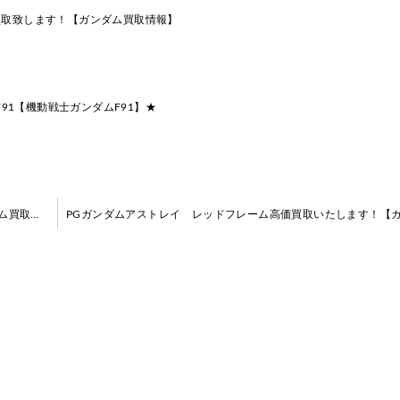
買取致します！【ガンダム買取情報】
F91【機動戦士ガンダムF91】★
MG アドヴァンスドジンクス高価買取いたします！【ガンダム買取情報】