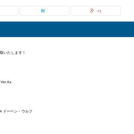
+1
ス 買取いたします！
er.Ka
014 ドーベン・ウルフ