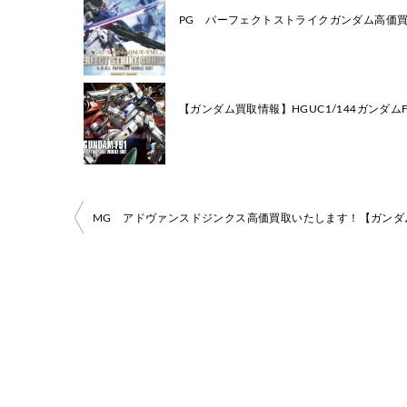
PG パーフェクトストライクガンダム高価
【ガンダム買取情報】HGUC1/144ガンダム
投
稿
ナ
ビ
ゲ
ー
シ