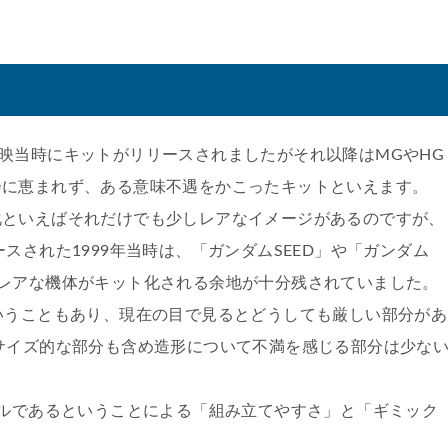
映当時にキットがリリースされましたがそれ以降はMGやHG
会に恵まれず、ある意味不遇をかこったキットといえます。
化といえばそれだけでも少しレアなイメージがあるのですが、
スされた1999年当時は、「ガンダムSEED」や「ガンダム
レアな機体がキット化される余地が十分残されていました。
いうこともあり、現在の目で見るとどうしても厳しい部分があ
サイズ的な部分も含め造形について不満を感じる部分は少な
ールであるということによる「組み立てやすさ」と「ギミック