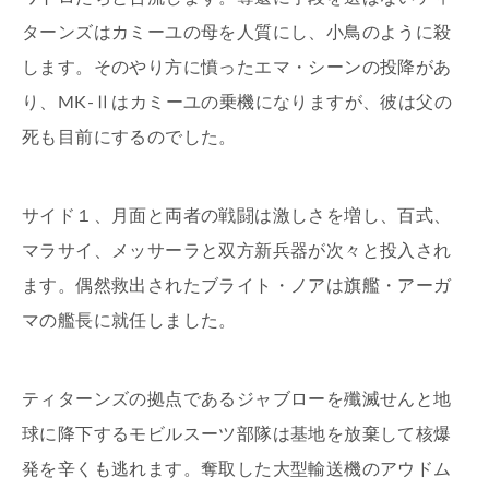
ターンズはカミーユの母を人質にし、小鳥のように殺
します。そのやり方に憤ったエマ・シーンの投降があ
り、MK-Ⅱはカミーユの乗機になりますが、彼は父の
死も目前にするのでした。
サイド１、月面と両者の戦闘は激しさを増し、百式、
マラサイ、メッサーラと双方新兵器が次々と投入され
ます。偶然救出されたブライト・ノアは旗艦・アーガ
マの艦長に就任しました。
ティターンズの拠点であるジャブローを殲滅せんと地
球に降下するモビルスーツ部隊は基地を放棄して核爆
発を辛くも逃れます。奪取した大型輸送機のアウドム