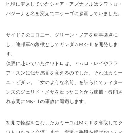
地球に潜入していたシャア・アズナブルはクワトロ・
バジーナと名を変えてエゥーゴに参画していました。
サイド７のコロニー、グリーン・ノアを軍事拠点に
し、連邦軍の象徴としてガンダムMK-Ⅱを開発しま
す。
偵察に赴いていたクワトロは、アムロ・レイやララ
ア・スンに似た感覚を覚えるのでした。それはカミー
ユ・ビダン。「女のような名前」を詰られてティター
ンズのジェリド・メサを殴ったことから逮捕・尋問さ
れる間にMK-Ⅱの事故に遭遇します。
初見で操縦をこなしたカミーユはMK-Ⅱを奪取してク
ワトロたちと合流します。奪還に手段を選ばないティ