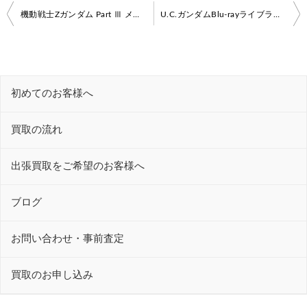
投
機動戦士Zガンダム Part Ⅲ メモリアルボックス版【ガンダム買取情報】
U.C.ガンダムBlu-rayライブラリーズ 機動戦士ガンダムF91【ガンダムグッズ買取情報】
稿
ナ
ビ
初めてのお客様へ
ゲ
ー
買取の流れ
シ
ョ
出張買取をご希望のお客様へ
ン
ブログ
お問い合わせ・事前査定
買取のお申し込み