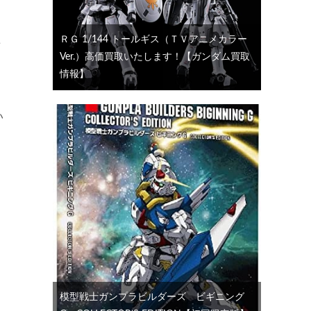
ＲＧ 1/144 トールギス（ＴＶアニメカラー
せ
Ver.）高価買取いたします！【ガンダム買取
情報】
い
ト
模型戦士ガンプラビルダーズ ビギニング