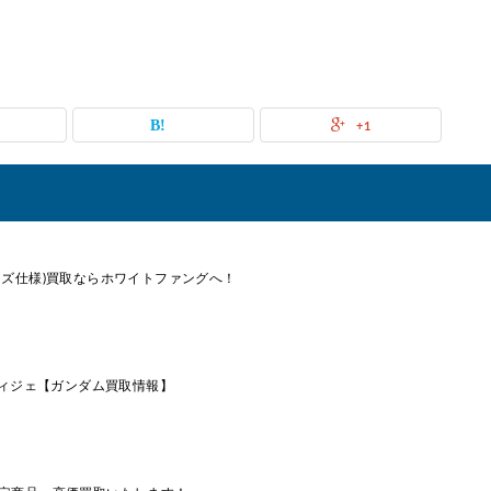
+1
ティターンズ仕様)買取ならホワイトファングへ！
8 ディジェ【ガンダム買取情報】