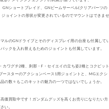
完成形アメイジングエクシアの武装が揃っています、
、GNショートブレイド、GNビームサーベル(クリアパーツの
、ジョイントの形状が変更されているのでマウントはできま
マルのGNドライブとそのディスプレイ用の台座も付属して
クパックを入れ替えるためのジョイントも付属しています。
・カワグチ2種、刹那・F・セイエイの立ち姿2種とコクピッ
ブースターのアクションベース1用ジョイントと、MGエクシ
属品の数々もこのキットの魅力の一つではないでしょうか。
を高価買取中です！ガンダムグッズを高くお売りになりたい方
ださい。