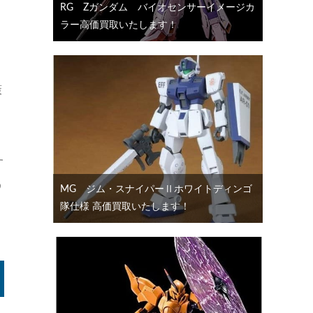
RG Ζガンダム バイオセンサーイメージカ
ラー高価買取いたします！
策
す
う
MG ジム・スナイパーⅡホワイトディンゴ
隊仕様 高価買取いたします！