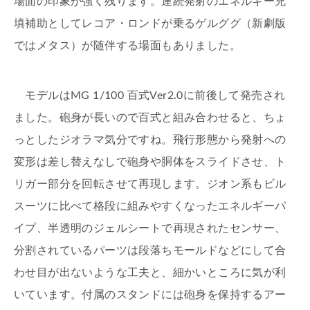
場面の印象が強く残ります。連続発射のエネルギー充
填補助としてレコア・ロンドが乗るゲルググ（新劇版
ではメタス）が随伴する場面もありました。
モデルはMG 1/100 百式Ver2.0に前後して発売され
ました。砲身が長いので百式と組み合わせると、ちょ
っとしたジオラマ気分ですね。飛行形態から発射への
変形は差し替えなしで砲身や胴体をスライドさせ、ト
リガー部分を回転させて再現します。ジオン系もビル
スーツに比べて格段に組みやすくなったエネルギーパ
イプ、半透明のジェルシートで再現されたセンサー、
分割されているパーツは段落ちモールドなどにして合
わせ目が出ないような工夫と、細かいところに気が利
いています。付属のスタンドには砲身を保持するアー