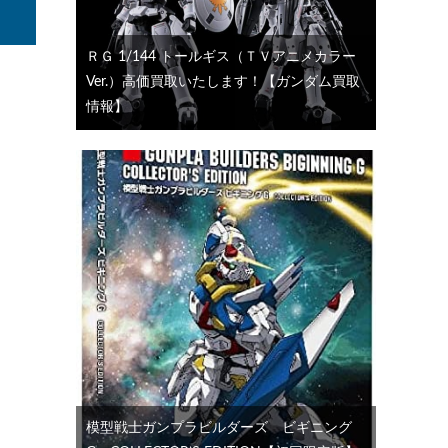
ＲＧ 1/144 トールギス（ＴＶアニメカラー
Ver.）高価買取いたします！【ガンダム買取
情報】
模型戦士ガンプラビルダーズ ビギニング