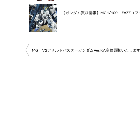
【ガンダム買取情報】MG1/100 FAZZ（
投
稿
ナ
ビ
ゲ
ー
シ
ョ
ン