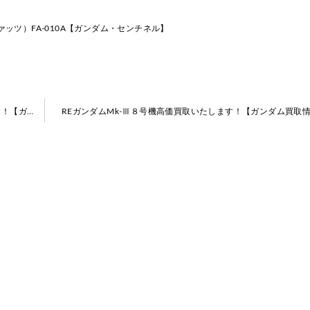
ファッツ）FA-010A【ガンダム・センチネル】
MG V2アサルトバスターガンダムVer.KA高価買取いたします！【ガンダム買取情報】
REガンダムMk-Ⅲ８号機高価買取いたします！【ガンダム買取