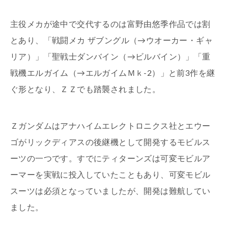
主役メカが途中で交代するのは富野由悠季作品では割
とあり、「戦闘メカ ザブングル（→ウオーカー・ギャ
リア）」「聖戦士ダンバイン（→ビルバイン）」「重
戦機エルガイム（→エルガイムＭｋ-2）」と前3作を継
ぐ形となり、ＺＺでも踏襲されました。
Ｚガンダムはアナハイムエレクトロニクス社とエウー
ゴがリックディアスの後継機として開発するモビルス
ーツの一つです。すでにティターンズは可変モビルア
ーマーを実戦に投入していたこともあり、可変モビル
スーツは必須となっていましたが、開発は難航してい
ました。