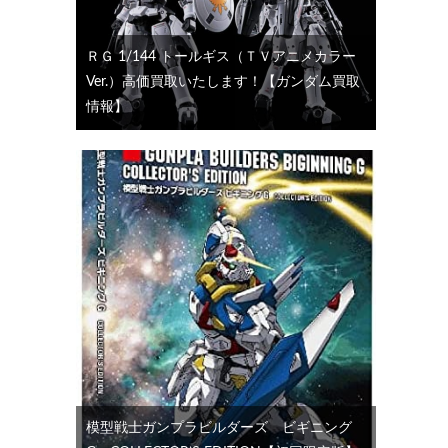
ＲＧ 1/144 トールギス（ＴＶアニメカラー
Ver.）高価買取いたします！【ガンダム買取
情報】
模型戦士ガンプラビルダーズ ビギニング