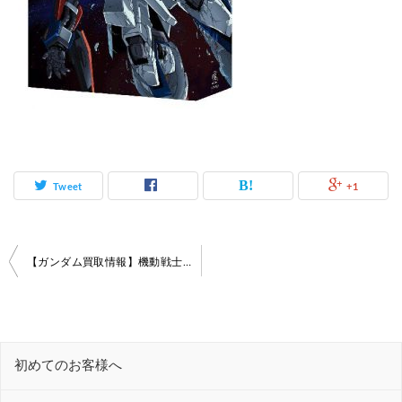
Tweet
+1
投
【ガンダム買取情報】機動戦士Ζガンダム 劇場版Blu-rayBOX
稿
ナ
ビ
初めてのお客様へ
ゲ