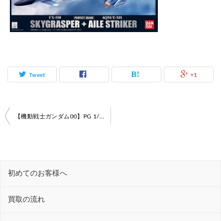
Tweet
+1
投
【機動戦士ガンダム00】PG 1/60 スカイグラスパー + エールストライカー 高価買取！
稿
ナ
ビ
初めてのお客様へ
ゲ
ー
買取の流れ
シ