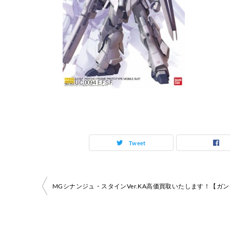
Tweet
投
稿
ナ