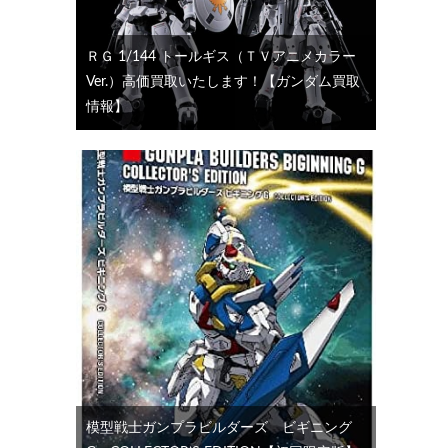
ＲＧ 1/144 トールギス（ＴＶアニメカラー
Ver.）高価買取いたします！【ガンダム買取
情報】
模型戦士ガンプラビルダーズ ビギニング